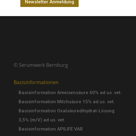
Newsletter Anmeldung
© Serumwerk Bernburg
Basisinformationen
Basisinformation Ameisensäure 60% ad us. vet.
Basisinformation Milchsäure 15% ad us. vet.
Basisinformation Oxalsäuredihydrat-Lösung
3,5% (m/V) ad us. vet.
Basisinformation APILIFE VAR