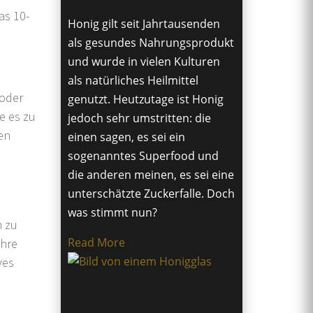
as 10-
Honig gilt seit Jahrtausenden
als gesundes Nahrungsprodukt
und wurde in vielen Kulturen
als natürliches Heilmittel
 oder
genutzt. Heutzutage ist Honig
e es zu
jedoch sehr umstritten: die
en
einen sagen, es sei ein
sogenanntes Superfood und
die anderen meinen, es sei eine
unterschätzte Zuckerfalle. Doch
was stimmt nun?
n zu
Read More
ihre
ves