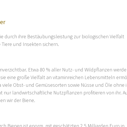
ier
e durch ihre Bestäubungsleistung zur biologischen Vielfalt
 Tiere und Insekten sichern.
unverzichtbar. Etwa 80 % aller Nutz- und Wildpflanzen werd
ie eine große Vielfalt an vitaminreichen Lebensmitteln ermö
a viele Obst- und Gemüsesorten sowie Nüsse und Öle ohne i
 nur landwirtschaftliche Nutzpflanzen profitieren von ihr. 
en wir der Biene.
ch Bienen ist enorm, mit geschätzten 2,5 Milliarden Euro in