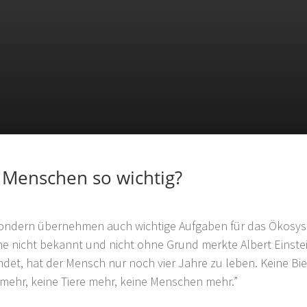
 Menschen so wichtig?
 sondern übernehmen auch wichtige Aufgaben für das Ökosy
ne nicht bekannt und nicht ohne Grund merkte Albert Einstei
det, hat der Mensch nur noch vier Jahre zu leben. Keine Bi
mehr, keine Tiere mehr, keine Menschen mehr.”