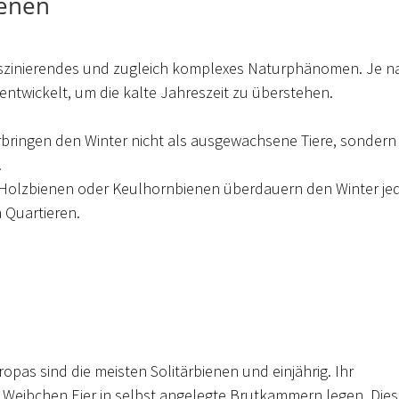
ienen
faszinierendes und zugleich komplexes Naturphänomen. Je na
 entwickelt, um die kalte Jahreszeit zu überstehen.
bringen den Winter nicht als ausgewachsene Tiere, sondern 
.
Holzbienen oder Keulhornbienen überdauern den Winter je
n Quartieren.
pas sind die meisten Solitärbienen und einjährig. Ihr
 Weibchen Eier in selbst angelegte Brutkammern legen. Die