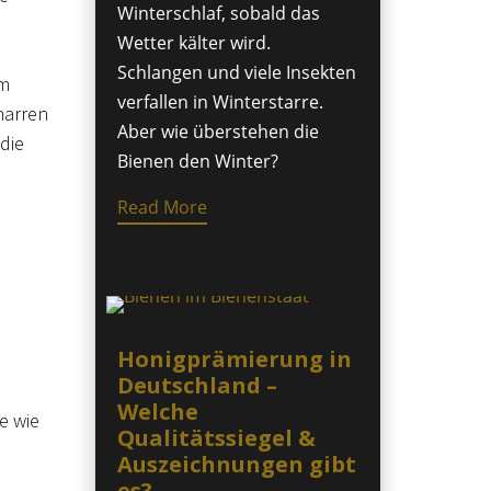
Winterschlaf, sobald das
Wetter kälter wird.
Schlangen und viele Insekten
Im
verfallen in Winterstarre.
harren
Aber wie überstehen die
die
Bienen den Winter?
Read More
Honigprämierung in
Deutschland –
Welche
e wie
Qualitätssiegel &
Auszeichnungen gibt
es?