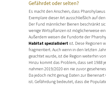
Gefährdet oder selten?
Es macht den Anschein, dass Pharohylaeus l
Exemplare dieser Art ausschließlich auf 
Der Fund männlicher Bienen beschränkt sich
wenige Wirtspflanzen ist möglicherweise ei
Außerdem weisen die Fundorte der Pharohylae
Habitat
spezialisiert
ist. Diese Regionen w
fragmentiert. Auch wenn in den letzten Jah
geachtet wurde, ist die Region weiterhin vo
Hinzu kommt das Problem, dass seit 1988 j
nahmen 2019/2020 ein nie zuvor gesehene
Da jedoch nicht genug Daten zur Bienenart v
ist. Gefährdung bedeutet, dass die Populat
Population über einen Zeitraum jedoch stabi
diese Frage zu finden, müssen das
Biomoni
werden. Nur so kann diese verschollen geg