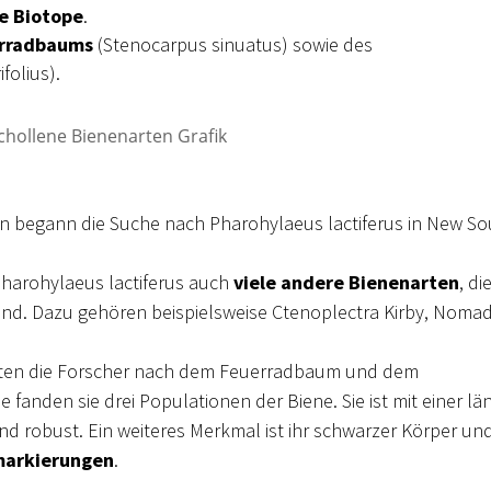
e Biotope
.
rradbaums
(Stenocarpus sinuatus) sowie des
folius).
en begann die Suche nach Pharohylaeus lactiferus in New So
harohylaeus lactiferus auch
viele andere Bienenarten
, di
sind. Dazu gehören beispielsweise Ctenoplectra Kirby, Noma
chten die Forscher nach dem Feuerradbaum und dem
anden sie drei Populationen der Biene. Sie ist mit einer lä
nd robust. Ein weiteres Merkmal ist ihr schwarzer Körper und
markierungen
.