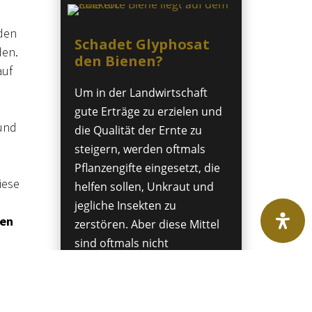
rden
Schadet Glyphosat
den.
den Bienen?
auf
Um in der Landwirtschaft
gute Erträge zu erzielen und
 und
die Qualität der Ernte zu
steigern, werden oftmals
Pflanzengifte eingesetzt, die
iese
helfen sollen, Unkraut und
jegliche Insekten zu
ten
zerstören. Aber diese Mittel
sind oftmals nicht
 auf
umweltfreundlich und
beeinträchtigen das Leben
en.
vieler Organismen.