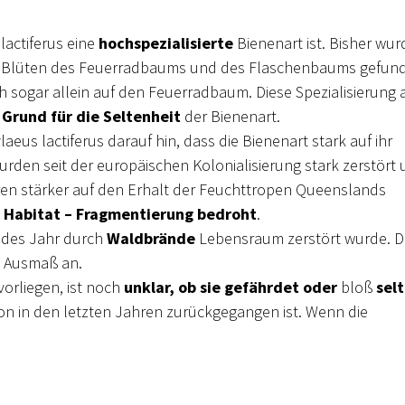
actiferus eine
hochspezialisierte
Bienenart ist. Bisher wu
den Blüten des Feuerradbaums und des Flaschenbaums gefun
 sogar allein auf den Feuerradbaum. Diese Spezialisierung 
n
Grund für die Seltenheit
der Bienenart.
us lactiferus darauf hin, dass die Bienenart stark auf ihr
urden seit der europäischen Kolonialisierung stark zerstört
ren stärker auf den Erhalt der Feuchttropen Queenslands
n
Habitat – Fragmentierung bedroht
.
edes Jahr durch
Waldbrände
Lebensraum zerstört wurde. D
s Ausmaß an.
orliegen, ist noch
unklar, ob sie gefährdet oder
bloß
sel
ion in den letzten Jahren zurückgegangen ist. Wenn die
l geblieben ist, spricht man von Seltenheit. Um eine Antwort
toring
und die
Schutzbemühungen weiter ausgebaut
laubte Bienenart geschützt und mehr über sie erfahren werd