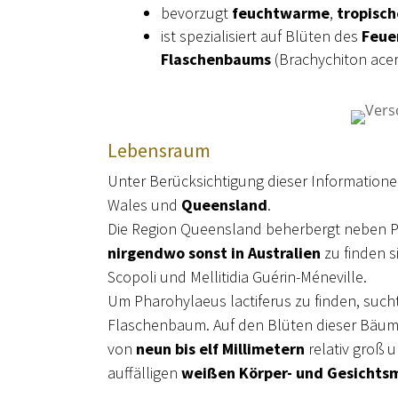
bevorzugt
feuchtwarme
,
tropisch
ist spezialisiert auf Blüten des
Feue
Flaschenbaums
(Brachychiton aceri
Lebensraum
Unter Berücksichtigung dieser Information
Wales und
Queensland
.
Die Region Queensland beherbergt neben P
nirgendwo sonst in Australien
zu finden 
Scopoli und Mellitidia Guérin-Méneville.
Um Pharohylaeus lactiferus zu finden, su
Flaschenbaum. Auf den Blüten dieser Bäume f
von
neun bis elf Millimetern
relativ groß u
auffälligen
weißen Körper- und Gesichts