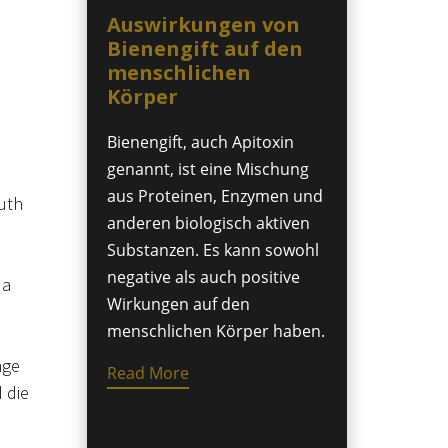
Auswirkungen von
Bienengift auf den
menschlichen
Körper
Bienengift, auch Apitoxin
genannt, ist eine Mischung
aus Proteinen, Enzymen und
uth
anderen biologisch aktiven
Substanzen. Es kann sowohl
e
negative als auch positive
da
Wirkungen auf den
menschlichen Körper haben.
nge
Read More
 die