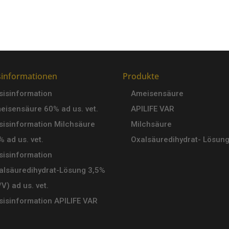
sinformationen
Produkte
sisinformation
Ameisensäure
eisensäure 60% ad us. vet.
APILIFE VAR
sisinformation Milchsäure
Milchsäure
% ad us. vet.
Oxalsäuredihydrat- Lösun
sisinformation
alsäuredihydrat-Lösung 3,5%
V) ad us. vet.
sisinformation APILIFE VAR