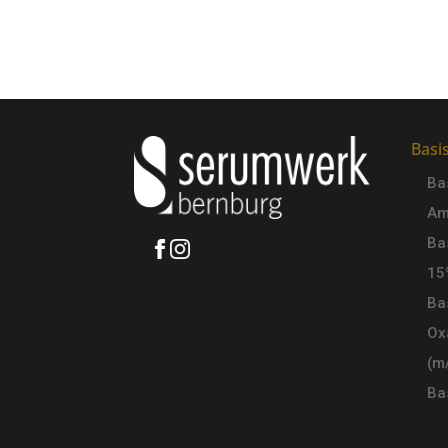
Basi
Ba
Am
Ba
15
Ba
Ox
(m/
Ba