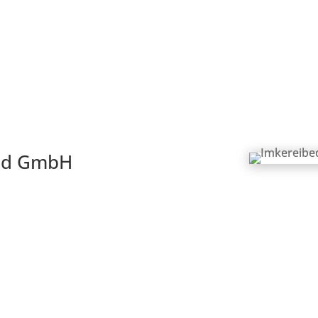
Bes
eld GmbH